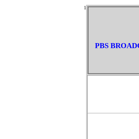
1
PBS BROADC