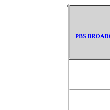
1
PBS BROADC