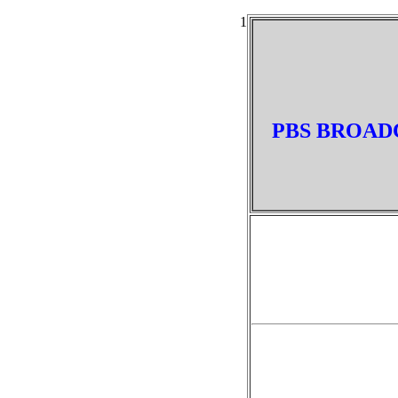
1
PBS BROADC