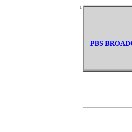
1
PBS BROADC