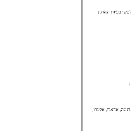
 האוניברסיטה. מס. 5. - ד''ר ד. וולטש: בעיות הארגון
 סונטה (נכתבה בשנת 1739) - ברייר, אנדנטה, אדאג'ו, אליגרו,