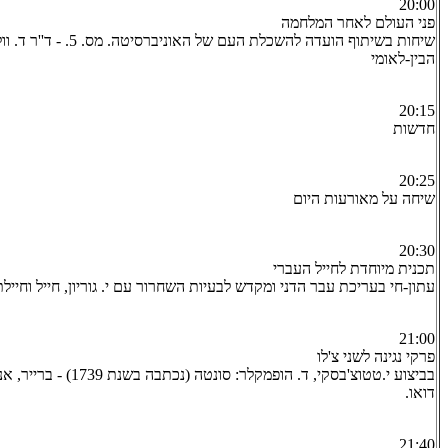
20:00
פני העולם לאחר המלחמה
שיחות בשיתוף הועדה להשכלת העם של
הבין-לאומי
20:15
חדשות
20:25
שיחה על מאורעות היום
20:30
תכנית מיוחדת לחייל העברי
עתון-חי בעריכת עבר הדני ומקדש לבעיות השחרור עם י. גוריון, חייל וחיילת
21:00
פרקי נגינה לשני צ'לו
בביצוע י.טטוצ'בסקי, ד. הופמקלר:
דואו.
21:40