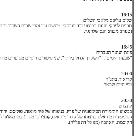
16:15
שלום עליכם מלאכי השלום
תכנית לפרקי חזנות בביצוע דוד ינובסקי, מוגשת ע''י זמרי שרות השדור ותזמו
(טנור); מנצח: הנס שלזינגר.
16:45
פינת הנוער העברית
''שבעת הימים'', ו''השקרן הגדול ביותר'', שני סיפורים רוסיים מסופרים מחד
20:00
קריאות בתנ''ך
מפי חיים שכטר.
20:30
קונצרט
בביצוע התזמורת הסימפונית של פריז, בניצוחו של פיר מונטה. סוליסט: יהודי 
הסימפונית מוראלס בניצוחו של פדרו
הקוסמת, האהבה (מנואל דה פללה).