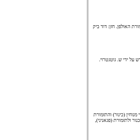
רת האולפן. חזן: דוד ביק
ש על ידי ש. גוטגטרוי.
מנוחין (כינור) והתזמורת
 מוראלס,קונצ'רטו מס. 1 במי מאז'ור לכנור ולתזמורת (פגאניני),