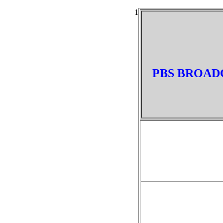
1
PBS BROADC