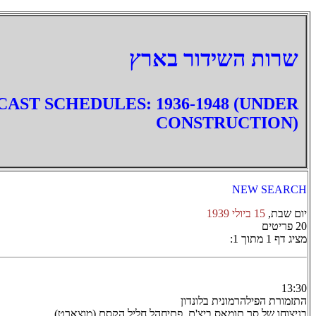
‏שרות השידור בארץ
AST SCHEDULES: 1936-1948 (UNDER
CONSTRUCTION)
NEW SEARCH
יום שבת,
15 ביולי 1939
20 פריטים
מציג דף 1 מתוך 1:
13:30
התזמורת הפילהרמונית בלונדון
בניצוחו של סר תומאס ביצ'ם. פתיחהל חליל הקסם (מוצארט)