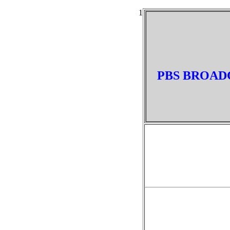
1
PBS BROADC