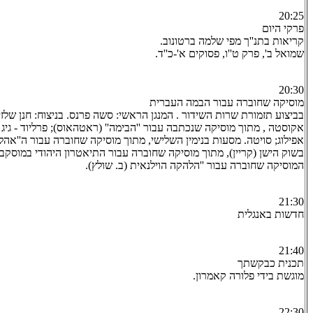
20:25
פרקי היום
קריאות בתנ''ך מפי שלמה ברטונוב.
שמואל ב', פרק ט''ו, פסוקים א'-כ''ד.
20:30
מוסיקה שחוברה עבור הבמה העברית
בביצוע תזמורת שרות השידור . המנגן הראשי: סשה פרנס. בניצוח: חנן שלזי
אקוסטה , מתוך מוסיקה שנכתבה עבור ''הבימה'' (ראטהאוס); פרליוד - גיג 
אפילוג; סויטה. מסעות בנימין השלישי, מתוך מוסיקה שחוברה עבור ה''אהל''
בשוק הישן (קריין), מתוך מוסיקה שחוברה עבור התיאטרון היהודי במוסקבה.
המוסיקה שחוברה עבור ''הלהקה הוילנאית (ב. שולץ).
21:30
חדשות באנגלית
21:40
תכנית כבקשתך
מוגשת בידי פלורה קאמרון.
22:30