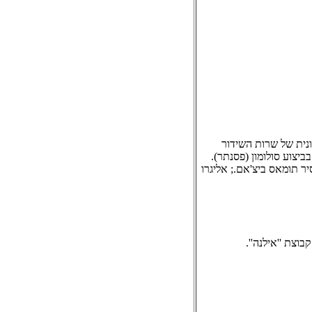
ביצוע התזמורת הסימפונית של שרות השידור
ריטי, בניצוח ארתורו טוסקאניני; ראפסודיה בסול מינור אופוס 79 מס. 2 בביצוע סולומון (פסנתר).
צוח סיר תומאס ביצ'אם.; אליגרו
וצת ''אילנה''.