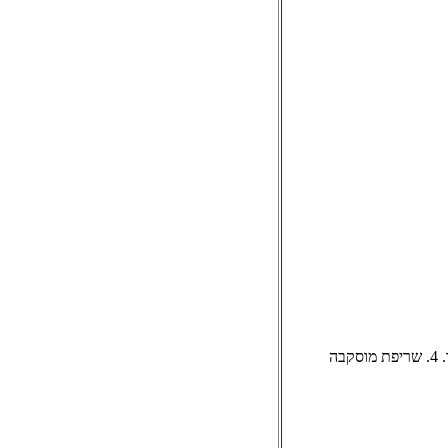
קרבות מכריעים בהיסטוריה. סדרת תכניות בעריכת ד''ר יצחק דוב במברגר. 4. שריפת מוסקבה