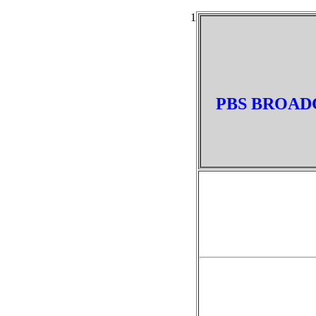
1
PBS BROADC