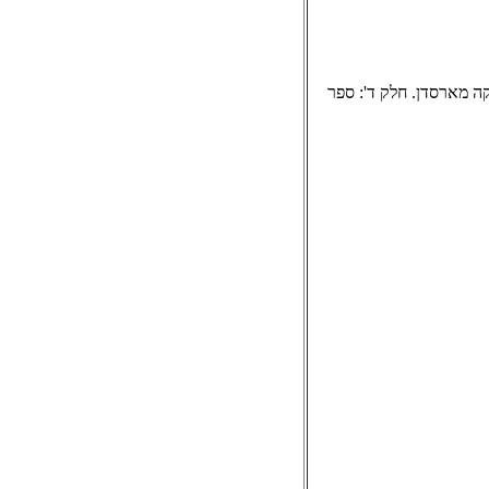
ה מארסדן. חלק ד': ספר