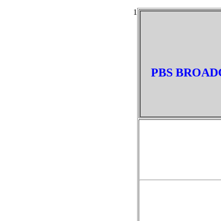
1
PBS BROADC