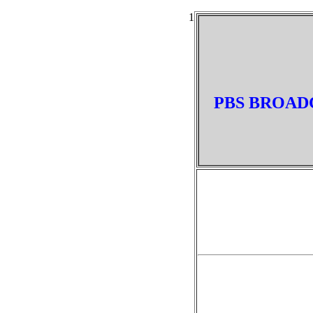
1
PBS BROADC