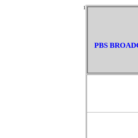
1
PBS BROADC