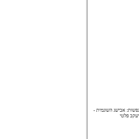
נפשות: אבישג השונמית -
יעקב פלטי