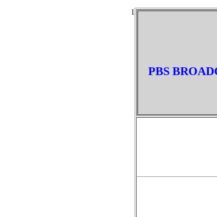
1
PBS BROADC