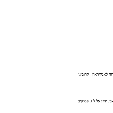
וך סימפוניה מס. 5 - מאהלר. הפתיחה לאנקיראון - קרוביני.
'. יחזקאל ל''ג, פסוקים