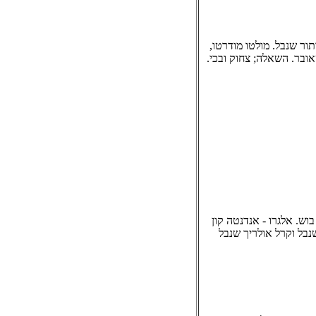
ביצוע ארתור שנבל. מולטו מודרטו,
) שני שירים מפי ריכרד טאובר. השאלה; צחוק ובכי.
וש. אלגרו - אנדנטה קון
סח הונגרי אופ. 54 בבצוע ארתור שנבל וקרל אולריך שנבל