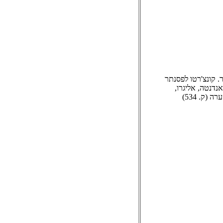
ר. קונצ'רטו לפסנתר
 אליגרו, אנדנטה, אליגרו,