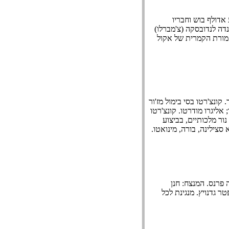
 מס. 3. ברה מז'ור: בביצוע אדולף בוש וחבריו
ונדה לנדובסקה (צ'מברלו)
ס.1 בפה מז'ור, בביצוע התזמורת הקמרית של אקול
ד. קונצ'רטו בסי בימול מז'ור
 אליגרו מודרטו. קונצ'רטו
קין די נור מלכותיים, בביצוע
סצילינה, בורה, מינואטו.
ה פרנס. המנצח: חנן
ר גדנויץ. מנגינת לכל