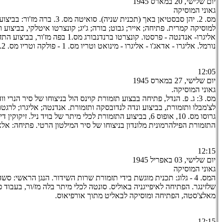
יום שלישי, 20 במארס 1945
גאוני המוסיקה
מס. 2. יהן סבסטיאן באך (תכנית שניה). סואיטה
למוסיקה קמרית. פתיחה; אייר; גבוט; בורה; ג'יג; קונצרטו איטלקי, בביצוע 
אליגרו- אנדנטה - פרסטו. קונצרטו ברנדנבורג מ
נורמל. אליגרו - אדאג'ו - אליגרו - מינואט וטריו מס. 1 - פולקה וטריו מס. 2.
12:05
יום שלישי, 27 במארס 1945
גאוני המוסיקה.
מס. 3: ג. פ. הנדל, פתיחה בבצוע תזמורת קוינס הול בניצוחו של סיר הנרי וו
לצ'מבלו ותזמורת, בביצוע ונדה לנדובסקה ותזמורת. אנדנטה; אליגרו; לרגטו;
גרוסו מס. 10, אופוס 6, בביצוע התזמורת לכלי מיתר של בויד ניל. זיקו
התזמורת הפילהרמונית מלונדון בניצוחו של סיר המילטון הרטי. פתיחה: אלא 
12:15
יום שלישי, 03 באפריל 1945
גאוני המוסיקה
המס. 4 - גלוג: תכנית מוגשת בידי תזמורת שרות השידור. הנגן הראשי: סש
שלזינגר. הפתיחה לאיפייגניה באוליס. סונטה לכלי מיתר בלה מז/ור, בעבוד פט
מאלצ'סטה, הפתיחה ומוסיקה לבאליט מתוך אורפיאוס.
12:15