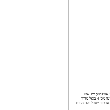
 טנטו; סקרצו אנדנטה; מינואטו
(אליגריטו); אליגרו פרסטיסימו. בביצוע הרביעיה לכלי מיתר של לנר. קונצ'רטו מס' 4 בסול מז'ור
ע ארתור שנבל והתזמורת