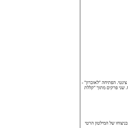
ה מס. 3 ברה - ובר בעבודו של ציגטי. הפתיחה ''לאוברון'' -
ז. שני פרקים מתוך ''קללת
בניצוחו של המילטון הרטי