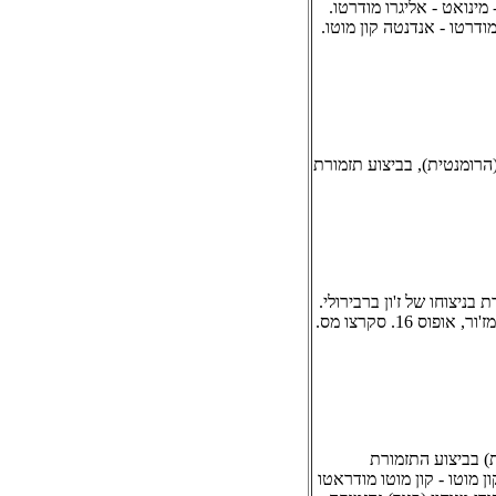
מינואט - אליגרו מודרטו.
גמורה). אליגרו מודרטו - אנדנטה קון מוטו.
) סימפוניה מס. 4 במי בימול מז'ור (הרומנטית), בביצוע תזמורת
אלפריד קורטו ותזמורת בניצוחו של ז'ון ברבירולי.
אליגרו , לרגיטו; אליגרו ויואצ'ה. אנאטול קיטאין (פסנתר): רונדו במי בימול מז'ור, אופוס 16. סקרצו מס.
ה מס. 4 בלה מז'ור, אופוס 90 (האיטלקית) בביצוע התזמורת
ן מוטו - קון מוטו מודראטו