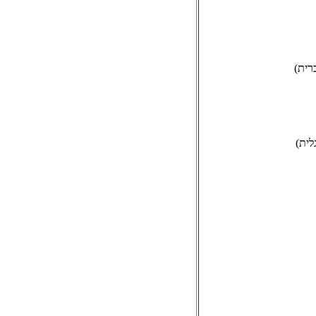
רית)
לית)