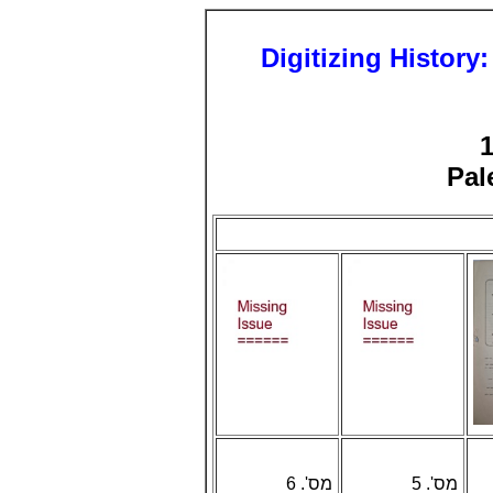
Digitizing History
Pal
מס'. 5
מס'. 6