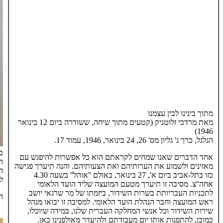
מתוך בינינו לבין עצמנו
מאת מרדכי זלוטניק (קטעים מתוך שיחה, ששודרה ביום 12 בינואר
1946)
הגלגל, כרך ג' גליון מס' 26, 24 בינואר, 1946, עמוד 17.
ב
אחד הדברים שאנו שמחים לקראתם הוא כל אפשרות להיפגש עם
ה
מאזינים ולשמוע את הערותיהם ואת הצעותיהם. והנה תיערך פגישה
ה
כזו בתל-אביב ביום א', 27 בינואר, באולם ''אוהל'' בשעה 4.30
לת
אחה''צ. מסיבה זו תיערך מטעם המועצה שליד הועד הלאומי
לתכניות העבריותת בשרות השידור, ביזמתו של מר שרגאי יושב
הגל
ראש המועצה וחבר הנהלת הועד הלאומי. למסיבה זו יבואו מנהל
שירות השידור וכל אנשי המחלקה העברית שלנו, במידה שיוכלו,
כמובן, להתפנות אותו יום מעבודתם ולהיעדר מאולפנינו כאן.