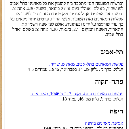
וברשות המועצה הנני מתכבד בזה להזמין את כל מאזינינו בתל-אביב
לפגישה זו, באולם ''אוהל'' ביום א' 27 בינואר, בשעה 4.30 אחה''צ.
והפעם אנו אומרים אף להעביר חלק ממסיבה זו ברדיו ולשדר את
שאלות המאזינים ואת תשובות אנשי הרדיו. פרטים יותר מלאים על
כך עוד יפורסמו על ידינו ובעתונות. אולם לפי שעה רשמו את
התאריך, השעה והמקום - 27, בינאור, 4.30 אחה''צ: באולם ''אהל''
בתל-אביב.
תל-אביב
פגישת המאזינים בתל-אביב, מאת ש. שריה.
הגלגל, כרך ג' , גליון 29, 14 בפברואר, 1946, עמודים 4-5
פתח-תקוה
פגישת המאזינים בפתח-תקוה, 7 ביוני 1946, מאת א. ג.
הגלגל, כרך ג', גליון מס' 46, עמוד 18
חיפה
אסיפת מאזינים בחיפה
נתקיימה באולם ''ביתנו'' ביום ד' , 26 ביוני 1946