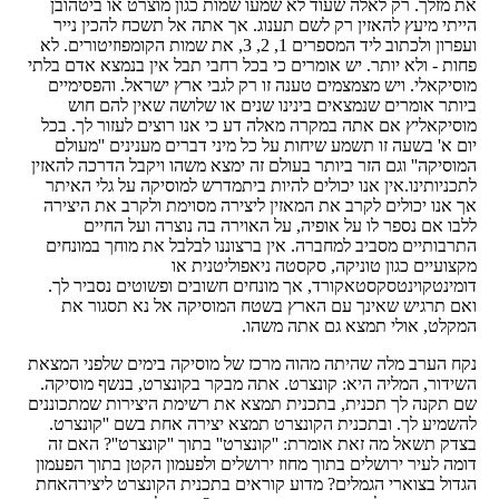
את מזלך. רק לאלה שעוד לא שמעו שמות כגון מוצרט או ביטהובן
הייתי מיעץ להאזין רק לשם תענוג. אך אתה אל תשכח להכין נייר
ועפרון ולכתוב ליד המספרים 1, 2, 3, את שמות הקומפוזיטורים. לא
פחות - ולא יותר. יש אומרים כי בכל רחבי תבל אין בנמצא אדם בלתי
מוסיקאלי. ויש מצמצמים טענה זו רק לגבי ארץ ישראל. והפסימיים
ביותר אומרים שנמצאים בינינו שנים או שלושה שאין להם חוש
מוסיקאליץ אם אתה במקרה מאלה דע כי אנו רוצים לעזור לך. בכל
יום א' בשעה זו תשמע שיחות על כל מיני דברים מענינים ''מעולם
המוסיקה'' וגם הזר ביותר בעולם זה ימצא משהו ויקבל הדרכה להאזין
לתכניותינו.אין אנו יכולים להיות ביתמדרש למוסיקה על גלי האיתר
אך אנו יכולים לקרב את המאזין ליצירה מסוימת ולקרב את היצירה
ללבו אם נספר לו על אופיה, על האוירה בה נוצרה ועל החיים
התרבותיים מסביב למחברה. אין ברצוננו לבלבל את מוחך במונחים
מקצועיים כגון טוניקה, סקסטה ניאפוליטנית או
דומינטקוינטסקסטאקורד, אך מונחים חשובים ופשוטים נסביר לך.
ואם תרגיש שאינך עם הארץ בשטח המוסיקה אל נא תסגור את
המקלט, אולי תמצא גם אתה משהו.
נקח הערב מלה שהיתה מהוה מרכז של מוסיקה בימים שלפני המצאת
השידור, המליה היא: קונצרט. אתה מבקר בקונצרט, בנשף מוסיקה.
שם תקנה לך תכנית, בתכנית תמצא את רשימת היצירות שמתכוננים
להשמיע לך. ובתכנית הקונצרט תמצא יצירה אחת בשם ''קונצרט.
בצדק תשאל מה זאת אומרת: ''קונצרט'' בתוך ''קונצרט''? האם זה
דומה לעיר ירושלים בתוך מחוז ירושלים ולפעמון הקטן בתוך הפעמון
הגדול בצוארי הגמלים? מדוע קוראים בתכנית הקונצרט ליצירהאחת