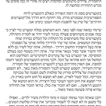
התזמורת. צלילים מתנקשים וסולמות רצים זה אחרי זה כמו סוסים על
מגרש התחרות ומחוצה לו.
בקונצרטים מסוג זה דומה האוירה באולם הקונצרט לרוח
הספורטיבית שבמגרש מרוץ. מה רחוקה היא הדרך מה''קונצרטים
הדתיים'' של שיץ עד להפגנת הכוח הטכני בימינו אנו.
שיץחי כמאה שנה לפני באך. הוא השתמש במלה קונצרט כדי לציין כי
כמה אמנים משתתפים פעולה בניגוד לשיר יחיד או לזמרת הקהילה.
בקונצרטים שלו משתתפים כל הקולות וכל הכלים במידה שווה
בפיתוח הנושאים. אתה שר שיר והידידך מלווה אותך על הפסנתר.
אתה בעל התפקיד החשוב וידידך - המלווה. אתה יכול לשיר גם ללא
לווי והשיר אשר בפיך נשאר אותו שיר. אתה רודן בשטח קטן בעולם
המוסיקה. אך קונצרט בנוי על עקרונים דימוקרטיים: הסוליסט הוא
המושל אך הוא אחראי על הכל. ולכך מהוים הקונצרטים לבאך דוגמה
למופת. אם תאזין מחרתים בערב לקונצרט הסימפוני של תזמורת
שרות השידור, תשמע קונצרט לכנור ותזמורת מאת באך.. לא תשמע
התנקשות של צלילים ומרוץ של סולמות לשם הפגנה של טכניקה
מבריקה. הכל קשור לאריג, ואם לא תמצא כל חוט וחוט באריג זה,
הרי תמצא את חוט השני העובר בכל היצירה. זה הוא הנושא של
הקטע הראשון... ואם לא תזכור את כולו, בודאי תזכור את תחילתו
שהיא פרזה פשוטה מאוד מאוד...
יתכן שאתה זוכר נעימה קטנה זו מימי הילדות משיר ילדים... ואפילו
בלי משען זה לא קשה לך לשמור בזכרונך את שורת שלושת הטונים...