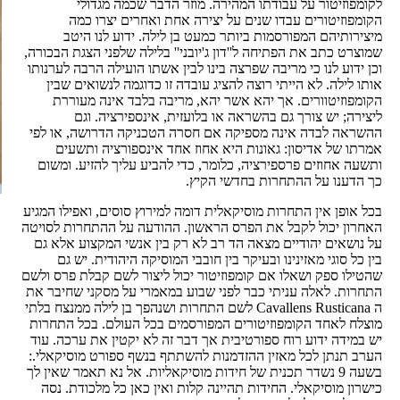
לקומפוזיטור על עבודתו המהירה. מוזר הדבר שכמה מגדולי
הקומפוזיטורים עבדו שנים על יצירה אחת ואחרים יצרו כמה
מיצירותיהם המפורסמות ביותר כמעט בן לילה. ידוע לנו היטב
שמוצרט כתב את הפתיחה ל''דון ג'יובני'' בלילה שלפני הצגת הבכורה,
וכן ידוע לנו כי מריבה שפרצה בינו לבין אשתו הועילה הרבה לערנותו
אותו לילה. לא הייתי רוצה להציג עובדה זו כדוגמה לנשואים שבין
הקומפוזיטוורים. אך יהא אשר יהא, מריבה בלבד אינה מעוררת
ליצירה; יש צורך גם בהשראה או בלועזית, אינספירציה. וגם
ההשראה לבדה אינה מספיקה אם חסרה הטכניקה הדרושה, או לפי
אמרתו של אדיסון: גאונות היא אחוז אחד אינספורציה ותשעים
ותשעה אחוזים פרספירציה, כלומר, כדי להביע עליך להזיע. ומשום
כך הדענו על ההתחרות בחדשי הקיץ.
בכל אופן אין התחרות מוסיקאלית דומה למירוץ סוסים, ואפילו המגיע
האחרון יכול לקבל את הפרס הראשון. ההודעה על ההתחרות לסויטה
על נושאים יהודיים מצאה הד רב לא רק בין אנשי המקצוע אלא גם
בין כל סוגי מאזינינו ובעיקר בין חובבי המוסיקה היהודית. יש גם
שהטילו ספק ושאלו אם קומפוזיטור יכול ליצור לשם קבלת פרס ולשם
התחרות. לאלה עניתי כבר לפני שבוע במאמרי על מסקני שחיבר את
ה Cavallens Rusticana לשם התחרות ושנהפך בן לילה ממנצח בלתי
מוצלח לאחד הקומפוזיטורים המפורסמים בכל העולם. בכל התחרות
יש במידה ידוע רוח ספורטיבית אך דבר זה לא יקטין את ערכה. עוד
הערב תנתן לכל מאזין ההזדמנות להשתתף בנשף ספורט מוסיקאלי.:
בשעה 9 נשדר תכנית של חידות מוסיקאליות. אל נא תאמר שאין לך
כישרון מוסיקאלי. החידות תהיינה קלות ואין כאן כל מלכודת. נסה