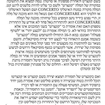
בשם קונצרט ולאחרת סמפוניה או סויטה? ננסה למצוא את התשובה
במקורה של המלה ''קונצרט'' ולשם כך עלינו להיות בלשנים לרגע קט.
המלה מקורה במנוח האיטלקי CONCERTO ושם הפועל האיטלקי
או הלטיני הוא CONCERTARE ואם נשאל מה הוא מובנה של מלה
זו, הרי נפגש בידיד נושן המופיע בכל שיחותי: מובנה של המלה
CONCERTARE הוא: להתחרות (אל פחד לא אודיע על התחרות
נוספת) האם זאת אומרת כי ''קונצרט'' בשני המובנים אינו אלא
התחרות? בוודאי לא. כי המילה אומרת גם ''לבצע יחד'' או ''לשתף
פעולה'' ואמנם: במא ה-16 התחילו להשתמש במלה ''קונצרט''
כשכמה אמנם התאחדו כדי לבצע יחד יצירה מוסיקאלית. והשם
נשאר גם להזדמנות בה מבצעים יחד בפני קהל מאזינים וגם לצורה
מסוימת של יצירות. אשר לקונצרט כנשף מוסיקאלי דרושים לביצוע
משותף לפחותשני משתתפים ולפיכך משתמשים בכמה ארצות
לקונצרט של יחיד או של מספר אמנים המופיעים זה אחר זה במלה
היותר מדויקת רסיטל. לפיכך פסנתרן נותן רסיטל ותזמורת נותנת
קונצרט (אצלנו רסיטל הוא - החלום של כל פסנתרן ופסנתרנית בגיל
של 10 ומטה!)
ואם בקונצרט של תזמורת תמצא יצירה בשם קונצרט או קונצרטו
תוכל להיות בטוח שביצירה זו מופיע סוליסט זאת אומרת מנגן יחיד
בתפקיד חשוב, המשתף פעולה עם התזמורת או לפי דבריו
הסרקסטיים של ''זיגפריד אוקס''. ''המנגן נגד התזמורת''. ובאמת
בכמהמהקונצרטים המבריקים המודרנים הכתובים במידה רבה אך
ורק לשם הוירטואוזיות כלומר כדי שהסוליסט ישמיע ויראה את
הטכניקה שלו, נתקבל הרושם של התחרות בין הסוליסט ובין