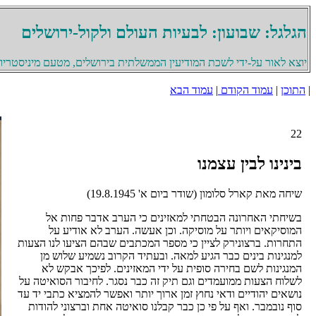
הגלגל: שבועון: לבעיות העולם ולקול-ירושלים
יוצא לאור על-ידי לשכת המודיעין הממשלתית בירושלים, מטעם מיניסטריון 
|
התוכן
|
עמוד הקודם
|
עמוד הבא
22
בינינו לבין עצמנו
שיחה מאת קארל סלומון (שודר ביום א' 19.8.1945)
בשיחתי האחרונה הבטחתי למאזינים כי הערב אדבר פחות אל
המוסיקאים ויותר על מוסיקה. וכן אעשה. הערב לא אודיע על
התחרות. ברצונירק לציין כי מספר המכתבים שבהם הציעו לנו הצעות
למנגינות בינים כבר הגיע למאה. ובעתיד הקרוב נשמיע שלוש מן
המנגינות לשם בחירה סופית על ידי המאזינים. לפיכך אבקש לא
לשלוח הצעות ממועמדים וגם תיק זה כבר נסגר. לחיבור הסואיטה על
נושאים יהודיים ודאי נחוץ זמן ארוך יותר ואפשר להמציא כתבי יד עד
סוף נובמבר. ואף על פי כן כבר קבלנו סואיטה אחת וברצוני להודות