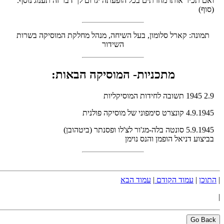
ואם תכיר אותו מחרתים בכל הופעתה יגרום לך דבר זה תענוג נוסף.
(סוף)
תמונה: קארל סלומון, בעל השיחה, מנהל מחלקת המוסיקה בשרות
השידור
מתכניות- המוסיקה הבאות:
2.9 1945 תשובה לחידות המוסיקליות
4.9.1945 קונצרט סימפוני של מוסיקה פולנית
5.9.1945 סונטה בלה-מג'ור לצ'לו ופסנתר (ביטהובן)
בביצוע דניאל הופמן והנס נוימן
|
התוכן
|
עמוד הקודם
|
עמוד הבא
|
Go Back