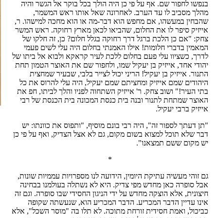
בנפשו לחפור שם. אף על פי כן היה הולך בכל בוקר אל הגשר והיה
מהלך מסביב לו עד הערב. לאחרונה שאל אותו ראש המשמר,
שהבחין במעשהו, אם מחפש הוא דבר-מה או הוא מחכה למישהו. ר,
אייזיק סיפר לו את החלום, שהביאו לכאן מארץ רחוקה. ראש המשר
צחק: "אם כן הלכת ברגל דרך רחוקה בגלל חלום? כן, זה חלקו של
המאמין בדברי חלומות! אילו האמנתי בחלום היה עלי לשים פעמי
לדרך, כשציוו עלי פעם בחלום ללכת לעיר קראקא ולבוא אל ביתו של
יהודי אחד, אייזיק בן יעקיל שמו, ולחפור שם את האוצר הטמון תחת
התנור. אייזיק בן יעקיל! הריני יכול לצייר בלבי, שבעיר שמחצית
היהודים שמם אייזיק ומחציתם שמם יעקיל, היה עלי להרוס את כל
בתי העיר!" ושוב צחק. ר' אייזיק השתחוה לפניו והלך לביתו, חפ את
האוצר שמתחת לתנור ובנה בית כנסת המכונה בית הכנסת של רבי
אייזיק ברבי יעקיל.
"תן דעתך לספור זה", היה רבי בונם מוסיף, "ותפוס את כוונתו: יש
דבר שלא תוכל למצוא בשום מקום, גם לא אצל הצדיק, ואף על פי כן
יש מקום ששם תמצאנו".
*
גם זוהי מעשיה עתיקת היומין, הידועה לנו מספרויות עממיות שונות,
אבל סופרה כאן מחדש מפי צדיק. היא לא נשתלה בעולמנו בבחינה
חיצונית, אלא הוצקה מחדש על ידי הניגון החסידי שבו סופרה. וגם זה
אינו עדיין הדבר המכריע. הדבר המכריע הוא, שנעשתה שקופה
כביכול, ואמת חסידית זורחת מתוכה. לא תלו בה "מוסר השכל", אלא