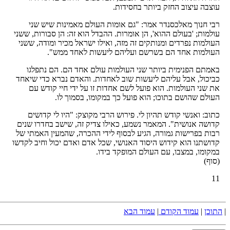
עוצבה עיצוב החזק ביותר בחסידות.
רבי חנוך מאלכסנדר אמר: "גם אומות העולם מאמינות שיש שני
עולמות; 'בעולם ההוא', הן אומרות. ההבדל הוא זה: הן סבורות, ששני
העולמות נפרדים ומנותקים זה מזה, ואילו ישראל מכיר ומודה, ששני
העולמות אחד הם בשרשם ועליהם ליעשות לאחד ממש".
באמתם הפנימית ביותר שני העולמות עולם אחד הם. הם נתפלגו
כביכול, אבל עליהם ליעשות שוב לאחדות. והאדם נברא כדי שיאחד
את שני העולמות. הוא פועל לשם אחדות זו על ידי חיי קודש עם
העולם שהושם בתוכו; הוא פועל כך במקומו, בסמוך לו.
כתוב: ואנשי קודש תהיון לי. פירוש הרבי מקוצק: "היו לי קדושים
קדושה אנושית". המאמר נשמע, כאילו צדיק זה, שישב בחדרו שנים
רבות בפרישות גמורה, הגיע לבסוף לידי ההכרה, שהמעין האמתי של
קדושתנו הוא קידוש היסוד האנושי, שכל אדם ואדם יכול וחיב לקדשו
במקומו, במצבו, עם העולם המופקד בידו.
(סוף)
11
|
התוכן
|
עמוד הקודם
|
עמוד הבא