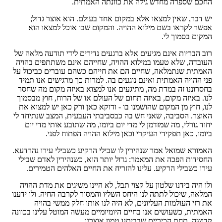
החכם שספרה מחדש גילה את כוונתה האמתית.
יש דבר, שאין למצאו אלא במקום אחד בעולם. הוא אוצר גדול;
אפשר לקראו בשם מילוא ההויה. והמקום שבו אוכל למצאו הוא
המקום בסמוך לי.
רוב הבריות אינם מגיעים אלא ברגעים נדירים לידי תודעה מלאה של
העובדה, שלא טעמו במילוא ההויה, שחייהם אינם משתתפים בהויה
האמתית שנתמלאה, שחיים הם את חייהם כשהם עוברים כביכול על
פני ההויה האמתית ואינם נוגעים בה. למרות כך מרגישים אנו תמיד
בחסרוננו זה במדת מה, מתיגעים אנו למצוא באיזה מקום מה שחסר
לנו. באיזה מקום, באיזה תחום של העולם או של הרוח, חוץ מבסמוך
לנו, חוץ מן המקום שהושמנו בו - ודוקא כאן ורק כאן יש למצוא את
האוצר. הסביבה, שאני חש בה כבסביבתי העבעית, המצב שנתיחד לי
יחוד גורלי, מה שמזדמן לי מדי יום ביומו, מה שתובע אותי מדי יום
ביומו, כאן תפקידי העיקרי וכאן מילוא ההויה הפתוח לפני.
האמורא שמואל אמר שנהירין לו שבילי הרקיע כשבילי עירו נהרדעא.
החסידות הפכה את המאמר: גדול יותר הוא, כשנהירין לאדם שבילי
עירו כשבילי הרקיע. עלינו להזריח את החיים האלהים הטמירים.
ולו היה בידנו שלטון על קצוי תבל, לא היינו משיגים את מדת ההויה
המלאה, שיכול לתתה לנו היחס השליו והמסור לקרבה החיה. ולו ידענו
את רזי העולמות העליונים, לא היה לנו אותו חלק ממשי בהויה
האמתית, כשעושים אנו בחיים היומיומיים מעשה המוטל עלינו בכוונה
קדושה. תחת הכיריים שבביתנו טמון אוצרנו.