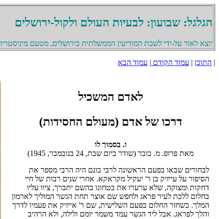
הגלגל: שבועון: לבעיות העולם ולקול-ירושלים
יוצא לאור על-ידי לשכת המודיעין הממשלתית בירושלים, מטעם מיניסטריון 
|
התוכן
|
עמוד הקודם
|
עמוד הבא
לאדם המשכיל
דרכו של אדם (מעולם החסידות)
ו. בסמוך לו
מאת פרופ. מ. בובר (שודר ביום שבת, 24 בנובמבר, 1945)
לבחורים שבאו בפעם הראשונה לרבי בונם היה הרבי מספר את
הסיפור על עייזיק בן ר' יעקיל מקראקא. אחרי שנים רבות של חיי
דחקות ומצוקה, שלא ערערו את בטחונו בהשם יתברך, ציוו עליו
בחלום ללכת לעיר פראג ולחפש שם אוצר תחת הגשר המוליך לארמון
המלך. כשחזר החלום בפעם השלישית, שם ר' אייזיק את פעמיו לדרך
והלך לפראג. אבל ליד הגשר עמד משמר יומם ולילה, ולא הרהיב