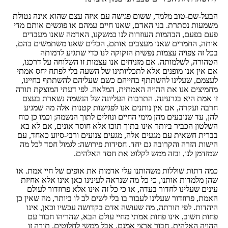
הבעל-שם-טוב מלמד, ששום פגישה עם איזה עצם שהוא אינה נטולת
משמעות נסתרת. בני האדם, שאנו חיים עמהם או פוגשים אותם מדי
פעם בפעם, הבהמות העוזרות לנו במשקנו, האדמה שאנו מעבדים
אותה, החמרים שאנו מעצבים אותם, הכלים שאנו משתמשים בהם,
בכל זה צפויה עצמות נפשית הזקוקה לנו כדי שתגיע לדמותה
הטהורה, לשלמותה. אם מזניחים אנו עצמות זו השלוחה על דרכנו,
אם אין אנו מופנים אלא לתכליותינו של השעה בלי לפתח יחס אמתי
לעצמם, שעלינו להשתתף בחייהם כשם שעליהם להשתתף בחיינו,
מחמיצים אנו את ההויה האמתית, המלאה. לפי דעתי המוצקת תורה
זו אמת היא בגרעינה. התרבות העליונה של הנשמה נשארת בעצם
חרבה ועקרה, אם אין נותנים אנו לפגישות קטנות אלה מה שמגיע
להן, עד שנובעים מהן מימי החיים ונוזלים לתוך הנשמה; וכמו כן כוח
השלטון הכביר ביותר אינו בתוך תוכו אלא חוסר אונים, אם לא בא
בברית חשאית עם מגעים אלה, מגעים צנועים ורבי-סיוע כאחד, עם
הישות הזרה והקרובה גם יחד. חסידות פירושה: לגמול חסד לכל מה
שמזדמן לנו, ובזה ממש לקלוט את חסד האלהים.
כמה דתות שוללות משהותנו עלי אדמות את אופים של חיי אמת. או
שהן מלמדות אותנו, כי כל מה שנראה לעינינו כאן אינו אלא אחיזת
עינים שעלינו לחדור בעדה, או כי כל זה אינו אלא פרוזדור לעולם
האמת, פרוזדור שעלינו לעבור בו בלי לשים לב לו ביותר, מה שאין כן
היהדות. לפי תורתה, מה שעושה אדם בקדושה עכשיו וכאן, אינו
פחות חשוב, אינו פחות אמתי מחיי עולם הבא, שהריהו חבור עם
ההויה האלהית, חבור ארצי אמנם, אבל ממשי לחלוטים. תורה זו