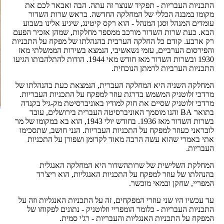
התכניות העבריות - תפקיד שנוצר זה עתה. הבה ואבאר לכם את
מקומו במבנה הכללי של המחלקה החדשה. בראש שרות השדור
עומדים המנהל וסגן המנהל - הוא רקס קיטינג, שיגיע אלינו בשבוע
הבא. כעת שרות השדור מורכב ממספר מחלקות, שמהן אזכיר הפעם
רק ארבע. קודם כל החלקה הערבית בהנהלתו של מפקח על התכניות
והפירסום הערביים, עזמי נשאשיבי, הנמצא בשירות הממשלתי מאז
1930 ובשרות השדור מאז חודש מאי 1944. הודות להתלהבותו הגיעו
התכניות הערביות לרמתן הנוכחית.
המחלקה השניה היא המחלקה העברית, הנמצאת כעת בהנהלתו של
מרדכי זלוטניק המשמש בדרגת עוזר למפקח על התכניות העבריות.
מרדכי זלוטניק שסיים את חוק למודיו באוניברסיטת מק-גיל בקנדה
בתואר BA והנו מוסמך האוניברסיטה העברית בירושלים, עובד
בשרות השדור מאז 1936. בחודש יולי 1943, הוא בא במקומו של מר
לובראני כעוזר למפקח על התכניות העבריות. הנני חושב, שתסכימו
אתי באמרי שהוא עשה הרבה מאוד לקדומן ושפורן על התכניות
העבריות.
המחלקת השלישית של שרותהשדור היא המחלקה האנגלית
בהנהלתו של עוזר למפקח על התכניות האנגליות, הוא ריצ'רד
המפריי, שחקן ובמאי מוכשר.
עד עכשיו היו שני עוזרי המפקחים, זה על התכניות האנגליות וזה על
התכניות העבריות - כלומר הומפריי וזלוטניק - נתונים לפקוחו של
המפקח על התכניות האנגליות והעבריות - רג'י סמית.