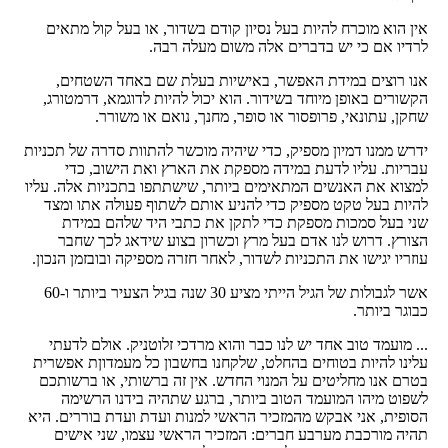
אין הוא מוכרח להיות בעל נסיון קודם בשדור, או בעל קול מתאים
לרדיו אם כי יש בדברים אלה משום מעלה רבה.
אנו רוצים במידת האפשר, באישיות בעלת שם באחד השטחים,
הקשורים באופן מיוחד בשידור. הוא יכול להיות לדוגמא, דרמטורג,
שחקן, עתונאי, פרופסור או סופר, מחנך, נואם או משורר.
ידרש ממנו דמיון מספיק, כדי שיהיה מוכשר להתוות סדרה של תכניות
עבריות. עליו לדעת במידה מספקת את הארץ ואת הישוב, כדי
למצוא את האנשים המתאימים ביותר, שישתתפו בתכניות אלה. עליו
להיות בעל טקט מספיק כדי להניע אותם לשתוף פעולה אתו ומצד
שני בעל סמכות מספקת כדי לתקן את כתבי היד שלהם במידת
הצורץ. דרוש לנו אדם בעל מרץ וכשרון בצוע שידאג לכך שחבר
עוזריו יגישו את התכניות לשדור, לאחר חזרה מספיקה ובובזמן הנכון.
אשר לגבולות של הגיל הייתי מציע 30 שנה בגיל הצעיר ביותר ו-60
כבוגר ביותר.
... מועמד טוב אחד יש לנו כבר והוא מרדכי זלוטניק. אולם לדעתי
עלינו להיות בטוחים בהחלט, שלקחנו בחשבון כל מעמדוןת אפשרית
בטרם אנו מחליטים על המנוי החדש. אין זה ברשותי, או ברשותכם
לשפוט מיהו המועמד הטוב ביותר, ברגע שתהיה בידנו הרשימה
הסופית, אני אבקש מהמזכיר הראשי למנות ועדת ועדת בוררים. היא
תהיה מורכבת מערבע חברים: המזכיר הראשי עצמו, שני אישים