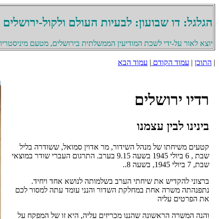
הגלגל: דו שבועון: לבעיות העולם ולקול-ירושלים
יוצא לאור על-ידי לשכת המודיעין הממשלתית בירושלים, מטעם מיניסטריון 
|
התוכן
|
עמוד הקודם
|
עמוד הבא
רדיו ירושלים
בינינו לבין עצמנו
קטעים משיחתו של מנהל השידור, מר אדוין סמואל, ששודרה בליל
שבת , 6 ביולי 1945 בשעה 9.15 בערב. התרגום העברי שודר במוצאי
שבת, 7 ביולי 1945, בשעה 8..
ברצוני להקדיש את שיחתי הערב בשלמותה לנושא אחד ויחיד.
נתפנהתה משרה אחת במחלקת השדור והנני עומד עתה למסור לכם
את הפרטים עליה
והנה המשרה הראשונה שהננו מכריזים עליה, היא זו של המפקח על