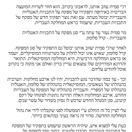
רג'י סמית עוזב אותנו, לדאבוני בקרוב. הוא חוזר לשרות המועצה
הבריטית באירופה ותפקידו של מפקח על התכניות האנגליות
והעבריות יבוטל מעתה. עם זאת נוצר תפקיד חדש של מפקח על
התכניות העבריות, שיעמוד בראש המחלקה העברית.
מר סמית נעזר עד עתה ע''י סגן מפקח על התכניות האנגליות
והעבריות - קרל סלומון.
לאחר שרג'י סמית יעזוב אותנו יבוטל גם התפקיד של סגן המפקח.
קרל סלומון, שאיש אינו יכול לחלוק על כשרונותיו המוסיקליים, יועמד
אז בראש המחלקה הרביעית, היא המחלקה המוסיקאלית. התואר
והדרגא המדויקים שלו נמצאים עדיין בדיון ואולם אני מקוה כי בקרוב
אוכל להודיע עליהם.
וכך - עד כמה שהדבר נוגע לתכניות, יהיו לנו ארבע מחלקות. הערבית
בהנהלתו של נשאשיבי, המוסיקאלית בהנהלתו של סלומון, האנגלית
בהנהלתו של המפריי. והעברית בהנהלתו של המפקח על העבריות
החדש. ארבע המחלקות האלה תהיינה נתונות לפקוחו של רקס
קיטינג, סגן המנהל החדש שרכש לו נסיון בשדור של עשר שנים.
עלי לציין כל זה הוחלט ע''י הממשלה לפני שקבלתי לידי את נהול
המחלקה החדשה. סדור זה נראה בעיני כמתאים ביותר.
כעת עלי למצוא איש, שיהיה הראשון שישמש בתפקיד של המפקח
על התכניות העבריות. מרדכי זלוטניק, בתור עוזר למפקח על