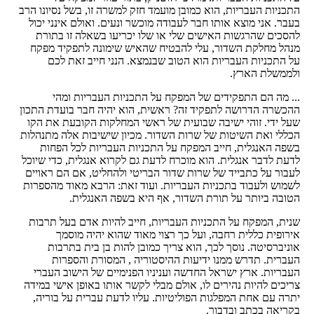
התכניות העבריות, הוא כמובן מועמד חזק למשרה זו, בשל נסיונו הרב
בעבר. אני מוצא אותו חבר לעבודה מוכשר ונעים. ואולם אינני יכול
להסכים שהרגשות האישים שלי או שלו יכריעו בשאלה זו בתורת
מנהל מחלקת השדור, עלי להבטיח שהאיש שימונה לתפקיד מפקח
על התכניות העבריות הוא הטוב שבנמצא. הנני חייב זאת לכם
ולממשלת הארץ.
... מה הם התפקידים של המפקח על התכניות העבריות ומהי
ההכשרה הדרושה לתפקיד זה? ראשית, הוא יהיה חבר בועדת התכון
שעל ידי. זוהי ישיבה שבועית של ראשי המחלקות הקובעת את הקו
הכללי ואת השיטות של שרות השדור. מכיון שישיבות אלה מתנהלות
בשפה האנגלית, חייב המפקח על התכניות העבריות לכל הפחות
לדעת לדבר אנגלית. הוא מוכרח לדעת גם לקרוא אנגלית, כדי שיוכל
לעבור על כתבייד של שרות שדור הבריטי ולהחליט, אם הם ראויים
לשמוש ולעבוד בתכניות העבריות. ועוד זאת: הרבא מאוד מהספרות
הטובה ביותר על תורת השדור, אף היא בשפה האנגלית.
שנית, המפקח על התכניות העבריות, חייב להיות אדם בעל תרבות
אירופית כללית רחבה, ועל כך רצוי מאוד שהוא יהיה מוסמך
אוניברסיטה. נוסך לכך, הוא צריך כמובן להות בן בית בתרבות
העברית. תדרש ממנו ידיעות ההיסטוריה , המסורת והספרות
העבריות. ארץ ישראל החדשה ועניניו הפנימיים של הישוב העברי
צריכים להיות נהירים לו, אולם מבלי לקשר אותו באופן אישי במידה
יתרה עם אחת המפלגות הפוליטיות. עליו לדעת עברית על בוריה,
בקריאה בכתב ובדבור.