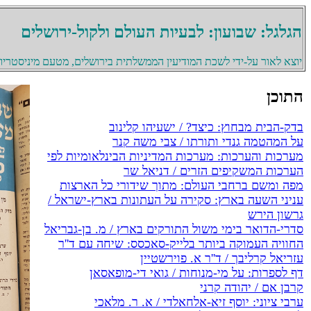
הגלגל: שבועון: לבעיות העולם ולקול-ירושלים
יוצא לאור על-ידי לשכת המודיעין הממשלתית בירושלים, מטעם מיניסטריון 
התוכן
בדק-הבית מבחוץ: כיצד? / ישעיהו קלינוב
על המהטמה גנדי ותורתו / צבי משה קנר
מערכות והערכות: מערכות המדיניות הבינלאומיות לפי
הערכות המשקיפים הזרים / דניאל שר
מפה ומשם ברחבי העולם: מתוך שידורי כל הארצות
עניני השעה בארץ: סקירה על העתונות בארץ-ישראל /
גרשון הירש
סדרי-הדואר בימי משול התורקים בארץ / מ. בן-גבריאל
החוויה העמוקה ביותר בלייק-סאכסס: שיחה עם ד''ר
עזריאל קרליבך / ד''ר א. פוירשטיין
דף לספרות: על מי-מנוחות / גואי די-מופאסאן
קרבן אם / יהודה קרני
ערבי ציוני: יוסף זיא-אלחאלדי / א. ר. מלאכי