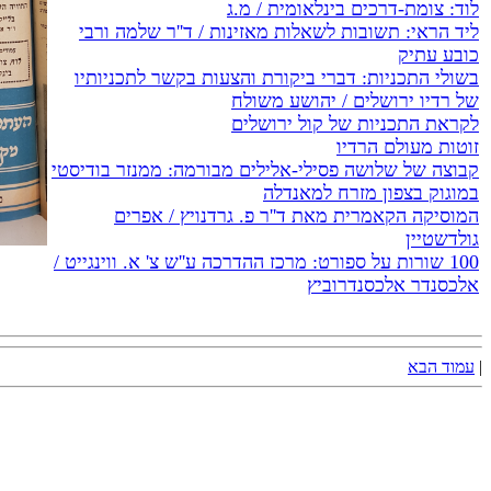
לוד: צומת-דרכים בינלאומית / מ.ג
ליד הראי: תשובות לשאלות מאזינות / ד''ר שלמה ורבי
כובע עתיק
בשולי התכניות: דברי ביקורת והצעות בקשר לתכניותיו
של רדיו ירושלים / יהושע משולח
לקראת התכניות של קול ירושלים
זוטות מעולם הרדיו
קבוצה של שלושה פסילי-אלילים מבורמה: ממנזר בודיסטי
במוגוק בצפון מזרח למאנדלה
המוסיקה הקאמרית מאת ד''ר פ. גרדנויץ / אפרים
גולדשטיין
100 שורות על ספורט: מרכז ההדרכה ע''ש צ' א. ווינגייט /
אלכסנדר אלכסנדרוביץ
|
עמוד הבא